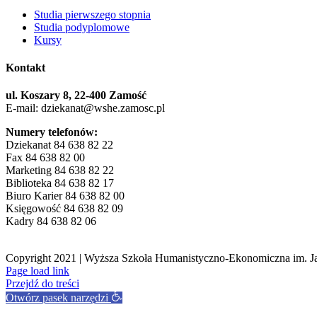
Studia pierwszego stopnia
Studia podyplomowe
Kursy
Kontakt
ul. Koszary 8, 22-400 Zamość
E-mail: dziekanat@wshe.zamosc.pl
Numery telefonów:
Dziekanat 84 638 82 22
Fax 84 638 82 00
Marketing 84 638 82 22
Biblioteka 84 638 82 17
Biuro Karier 84 638 82 00
Księgowość 84 638 82 09
Kadry 84 638 82 06
Copyright 2021 | Wyższa Szkoła Humanistyczno-Ekonomiczna im. J
Facebook
Page load link
Przejdź do treści
Otwórz pasek narzędzi