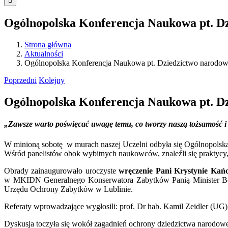
Ogólnopolska Konferencja Naukowa pt. Dz
Strona główna
Aktualności
Ogólnopolska Konferencja Naukowa pt. Dziedzictwo narodowe
Poprzedni
Kolejny
Ogólnopolska Konferencja Naukowa pt. Dz
„Zawsze warto poświęcać uwagę temu, co tworzy naszą tożsamość 
W minioną sobotę w murach naszej Uczelni odbyła się Ogólnopolsk
Wśród panelistów obok wybitnych naukowców, znaleźli się praktycy, p
Obrady zainaugurowało uroczyste
wręczenie Pani Krystynie Kań
w MKIDN Generalnego Konserwatora Zabytków Panią Minister Boż
Urzędu Ochrony Zabytków w Lublinie.
Referaty wprowadzające wygłosili: prof. Dr hab. Kamil Zeidler (UG
Dyskusja toczyła się wokół zagadnień ochrony dziedzictwa narodowe