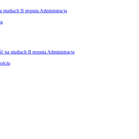
dobro
wspólne
–
prawo,
bezpieczeństwo
i praktyka
 na studiach II stopnia Administracja
ościu