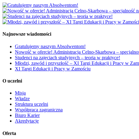
Najnowsze wiadomości
Gratulujemy naszym Absolwentom!
Nowość w ofercie! Administracja Celno-Skarbowa – specjalność
Studenci na zajęciach studyjnych – teoria w praktyce!
Młodzi, zawód i przyszłość – XI Targi Edukacji i Pracy w Zam
XI Targi Edukacji i Pracy w Zamościu
O uczelni
Misja
Władze
Struktura uczelni
Współpraca zagraniczna
Biuro Karier
Akredytacje
Oferta