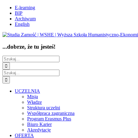
Przejdź
Facebook
E-learning
do
BIP
zawartości
Archiwum
English
...dobrze, że tu jesteś!
Szukaj
Szukaj
UCZELNIA
Misja
Władze
Struktura uczelni
Współpraca zagraniczna
Program Erasmus Plus
Biuro Karier
Akredytacje
OFERTA