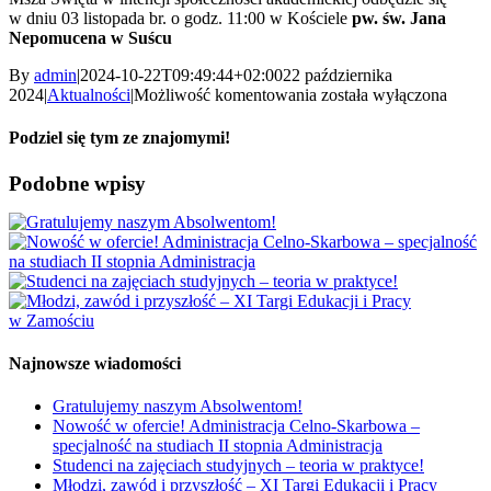
w dniu 03 listopada br. o godz. 11:00 w Kościele
pw. św. Jana
Nepomucena w Suścu
By
admin
|
2024-10-22T09:49:44+02:00
22 października
Zaproszenie
2024
|
Aktualności
|
Możliwość komentowania
została wyłączona
na uroczystą
Inaugurację
Podziel się tym ze znajomymi!
Roku
Akademickiego
Facebook
X
Reddit
LinkedIn
WhatsApp
Tumblr
Pinterest
Vk
Xing
Email
Podobne wpisy
2024/2025
Najnowsze wiadomości
Gratulujemy naszym Absolwentom!
Nowość w ofercie! Administracja Celno-Skarbowa –
specjalność na studiach II stopnia Administracja
Studenci na zajęciach studyjnych – teoria w praktyce!
Młodzi, zawód i przyszłość – XI Targi Edukacji i Pracy