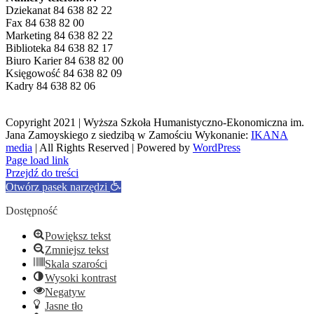
Dziekanat 84 638 82 22
Fax 84 638 82 00
Marketing 84 638 82 22
Biblioteka 84 638 82 17
Biuro Karier 84 638 82 00
Księgowość 84 638 82 09
Kadry 84 638 82 06
Copyright 2021 | Wyższa Szkoła Humanistyczno-Ekonomiczna im.
Jana Zamoyskiego z siedzibą w Zamościu Wykonanie:
IKANA
media
| All Rights Reserved | Powered by
WordPress
Facebook
Page load link
Przejdź do treści
Otwórz pasek narzędzi
Dostępność
Powiększ tekst
Zmniejsz tekst
Skala szarości
Wysoki kontrast
Negatyw
Jasne tło