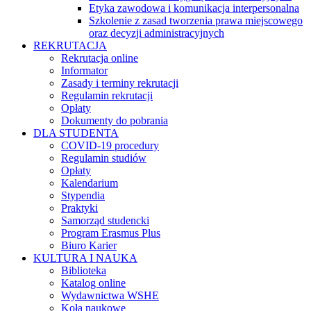
Etyka zawodowa i komunikacja interpersonalna
Szkolenie z zasad tworzenia prawa miejscowego
oraz decyzji administracyjnych
REKRUTACJA
Rekrutacja online
Informator
Zasady i terminy rekrutacji
Regulamin rekrutacji
Opłaty
Dokumenty do pobrania
DLA STUDENTA
COVID-19 procedury
Regulamin studiów
Opłaty
Kalendarium
Stypendia
Praktyki
Samorząd studencki
Program Erasmus Plus
Biuro Karier
KULTURA I NAUKA
Biblioteka
Katalog online
Wydawnictwa WSHE
Koła naukowe