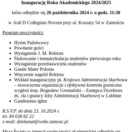
Inaugurację Roku Akademickiego 2024/2025
która odbędzie się
26 października 2024 r. o godz. 11:30
w Auli D Collegium Novum przy ul. Koszary 54 w Zamościu
Program uroczystości:
Hymn Państwowy
Powitanie gości
Wystąpienie J. M. Rektora
Ślubowanie i immatrykulacja studentów pierwszego roku
Wystąpienie przedstawiciela studentów
Gaude Mater Polonia
Wręczenie nagród Rektora
Wykład inauguracyjny pt.
Krajowa Administracja Skarbowa
– nowoczesna organizacja i efektywna kontrola graniczna
wygłosi insp. Bogusław Gromadzki – Zastępca Dyrektora
ds. cła i granicy Izby Administracji Skarbowej w Lublinie
Gaudeamus igitur
R.S.V.P. do dnia 23. 10.2024 r.
tel. 84 638 82 22
e-mail: dziekanat@wshe.zamosc.pl
Msza Święta w intencji społeczności akademickiej odbędzie się