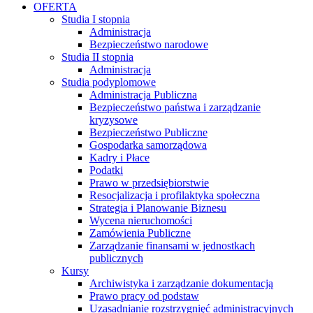
OFERTA
Studia I stopnia
Administracja
Bezpieczeństwo narodowe
Studia II stopnia
Administracja
Studia podyplomowe
Administracja Publiczna
Bezpieczeństwo państwa i zarządzanie
kryzysowe
Bezpieczeństwo Publiczne
Gospodarka samorządowa
Kadry i Płace
Podatki
Prawo w przedsiębiorstwie
Resocjalizacja i profilaktyka społeczna
Strategia i Planowanie Biznesu
Wycena nieruchomości
Zamówienia Publiczne
Zarządzanie finansami w jednostkach
publicznych
Kursy
Archiwistyka i zarządzanie dokumentacją
Prawo pracy od podstaw
Uzasadnianie rozstrzygnięć administracyjnych