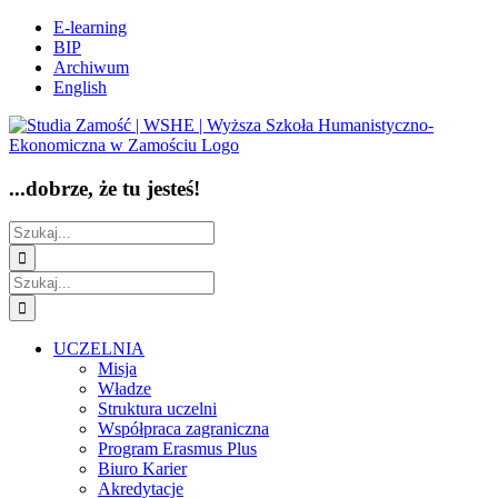
Przejdź
Facebook
E-learning
do
BIP
zawartości
Archiwum
English
...dobrze, że tu jesteś!
Szukaj
Szukaj
UCZELNIA
Misja
Władze
Struktura uczelni
Współpraca zagraniczna
Program Erasmus Plus
Biuro Karier
Akredytacje