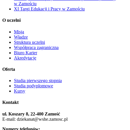
w Zamościu
XI Targi Edukacji i Pracy w Zamościu
O uczelni
Misja
Władze
Struktura uczelni
Współpraca zagraniczna
Biuro Karier
Akredytacje
Oferta
Studia pierwszego stopnia
Studia podyplomowe
Kursy
Kontakt
ul. Koszary 8, 22-400 Zamość
E-mail: dziekanat@wshe.zamosc.pl
Numery telefonów: