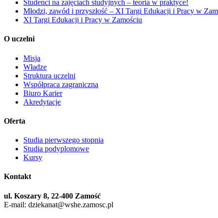
Studenci na zajęciach studyjnych – teoria w praktyce!
Młodzi, zawód i przyszłość – XI Targi Edukacji i Pracy w Zam
XI Targi Edukacji i Pracy w Zamościu
O uczelni
Misja
Władze
Struktura uczelni
Współpraca zagraniczna
Biuro Karier
Akredytacje
Oferta
Studia pierwszego stopnia
Studia podyplomowe
Kursy
Kontakt
ul. Koszary 8, 22-400 Zamość
E-mail: dziekanat@wshe.zamosc.pl