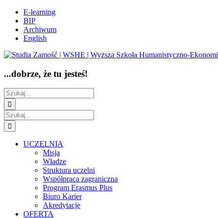
Przejdź
Facebook
E-learning
do
BIP
zawartości
Archiwum
English
...dobrze, że tu jesteś!
Szukaj
Szukaj
UCZELNIA
Misja
Władze
Struktura uczelni
Współpraca zagraniczna
Program Erasmus Plus
Biuro Karier
Akredytacje
OFERTA