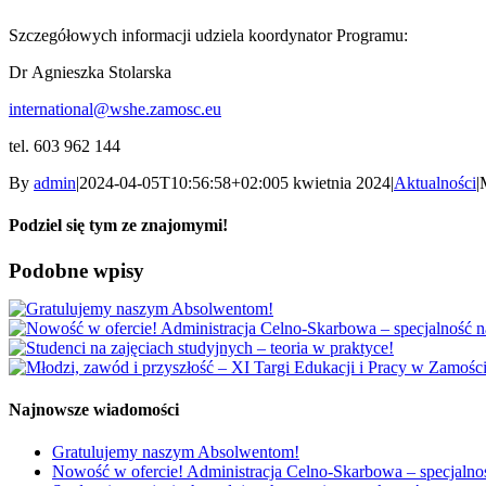
Szczegółowych informacji udziela koordynator Programu:
Dr Agnieszka Stolarska
international@wshe.zamosc.eu
tel. 603 962 144
By
admin
|
2024-04-05T10:56:58+02:00
5 kwietnia 2024
|
Aktualności
|
Podziel się tym ze znajomymi!
Facebook
X
Reddit
LinkedIn
WhatsApp
Tumblr
Pinterest
Vk
Xing
Email
Podobne wpisy
Najnowsze wiadomości
Gratulujemy naszym Absolwentom!
Nowość w ofercie! Administracja Celno-Skarbowa – specjalność