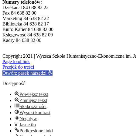
Numery telefonów:
Dziekanat 84 638 82 22
Fax 84 638 82 00
Marketing 84 638 82 22
Biblioteka 84 638 82 17
Biuro Karier 84 638 82 00
Księgowość 84 638 82 09
Kadry 84 638 82 06
Copyright 2021 | Wyższa Szkoła Humanistyczno-Ekonomiczna im. J
Facebook
Page load link
Przejdź do treści
Otwórz pasek narzędzi
Dostępność
Powiększ tekst
Zmniejsz tekst
Skala szarości
Wysoki kontrast
Negatyw
Jasne tło
Podkreślone linki