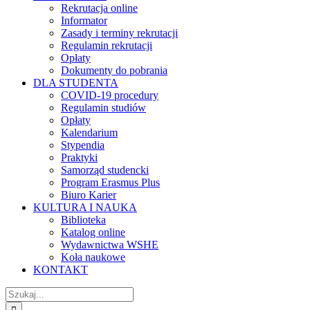
Rekrutacja online
Informator
Zasady i terminy rekrutacji
Regulamin rekrutacji
Opłaty
Dokumenty do pobrania
DLA STUDENTA
COVID-19 procedury
Regulamin studiów
Opłaty
Kalendarium
Stypendia
Praktyki
Samorząd studencki
Program Erasmus Plus
Biuro Karier
KULTURA I NAUKA
Biblioteka
Katalog online
Wydawnictwa WSHE
Koła naukowe
KONTAKT
Szukaj