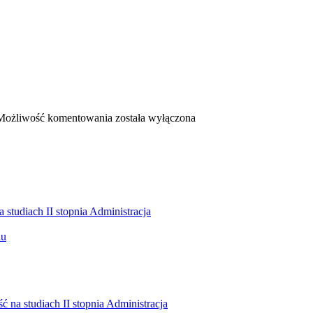
Otwarty nabór
Możliwość komentowania
została wyłączona
na wyjazdy
na praktyki
w ramach
ERASMUS+
 na studiach II stopnia Administracja