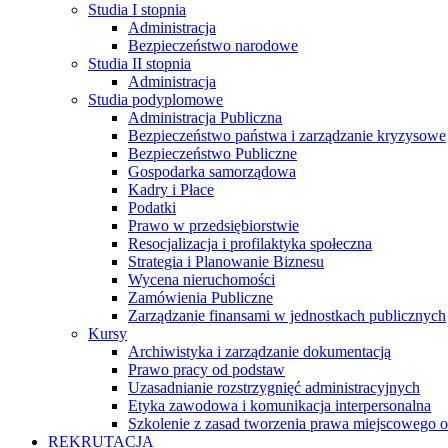
Studia I stopnia
Administracja
Bezpieczeństwo narodowe
Studia II stopnia
Administracja
Studia podyplomowe
Administracja Publiczna
Bezpieczeństwo państwa i zarządzanie kryzysowe
Bezpieczeństwo Publiczne
Gospodarka samorządowa
Kadry i Płace
Podatki
Prawo w przedsiębiorstwie
Resocjalizacja i profilaktyka społeczna
Strategia i Planowanie Biznesu
Wycena nieruchomości
Zamówienia Publiczne
Zarządzanie finansami w jednostkach publicznych
Kursy
Archiwistyka i zarządzanie dokumentacją
Prawo pracy od podstaw
Uzasadnianie rozstrzygnięć administracyjnych
Etyka zawodowa i komunikacja interpersonalna
Szkolenie z zasad tworzenia prawa miejscowego o
REKRUTACJA